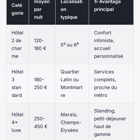
moyen
Localisati
✨ Avantage
Caté
par
on
principal
gorie
nuit
typique
Hôtel
Confort
2
de
120-
intimiste,
e
e
5
ou 6
char
180 €
accueil
me
personnalisé
Hôtel
Quartier
Services
3
180-
Latin ou
complets,
stan
250 €
Montmart
proche du
dard
re
métro
Standing,
Hôtel
Marais,
250-
petit-déjeuner
4*
Champs-
450 €
haut de
luxe
Élysées
gamme