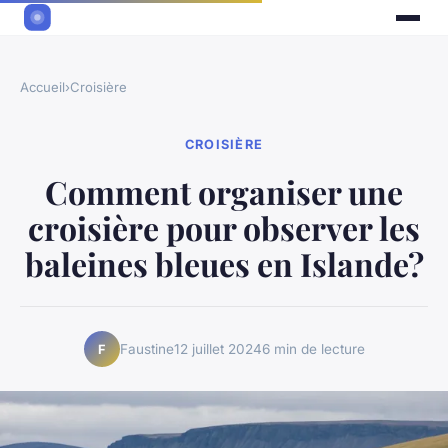
Accueil
›
Croisière
CROISIÈRE
Comment organiser une
croisière pour observer les
baleines bleues en Islande?
Faustine
12 juillet 2024
6 min de lecture
F