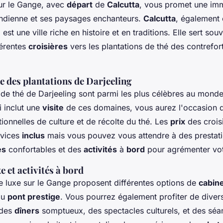
r le Gange, avec
départ
de
Calcutta
, vous promet une imm
 indienne et ses paysages enchanteurs.
Calcutta
, également
est une ville riche en histoire et en traditions. Elle sert sou
férentes
croisières
vers les plantations de thé des contrefor
e des plantations de Darjeeling
de thé de Darjeeling sont parmi les plus célèbres au monde
i inclut une
visite
de ces domaines, vous aurez l'occasion d
tionnelles de culture et de récolte du thé. Les
prix
des croisi
rvices
inclus
mais vous pouvez vous attendre à des prestat
es
confortables et des
activités
à
bord
pour agrémenter vot
e et activités à bord
de luxe sur le Gange proposent différentes options de
cabin
au
pont prestige
. Vous pourrez également profiter de dive
 des
dîners
somptueux, des spectacles culturels, et des sé