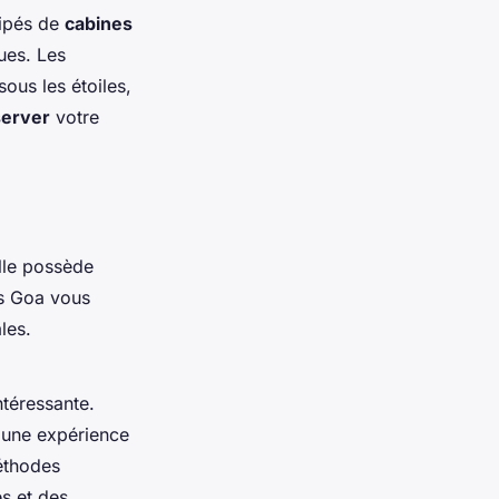
uipés de
cabines
ues. Les
sous les étoiles,
server
votre
lle possède
rs Goa vous
les.
ntéressante.
e une expérience
éthodes
es et des