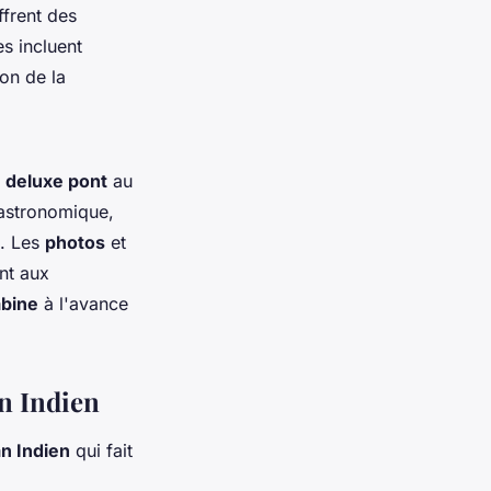
ffrent des
s incluent
on de la
u
deluxe pont
au
stronomique,
e. Les
photos
et
nt aux
abine
à l'avance
an Indien
n Indien
qui fait