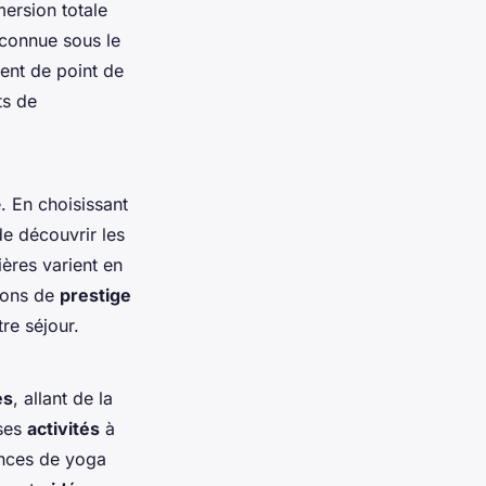
ersion totale
 connue sous le
vent de point de
ts de
. En choisissant
e découvrir les
ères varient en
ions de
prestige
re séjour.
es
, allant de la
rses
activités
à
ances de yoga