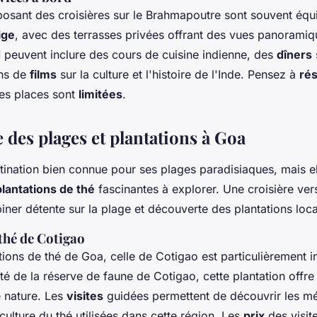
posant des croisières sur le Brahmapoutre sont souvent éq
ige
, avec des terrasses privées offrant des vues panoramiq
d
peuvent inclure des cours de cuisine indienne, des
dîners
ons de
films
sur la culture et l'histoire de l'Inde. Pensez à
ré
les places sont
limitées
.
 des plages et plantations à Goa
tination bien connue pour ses plages paradisiaques, mais e
plantations de thé
fascinantes à explorer. Une croisière ve
ner détente sur la plage et découverte des plantations loca
thé de Cotigao
tions de thé de Goa, celle de Cotigao est particulièrement i
té de la réserve de faune de Cotigao, cette plantation offr
e nature. Les
visites
guidées permettent de découvrir les m
ulture du thé utilisées dans cette région. Les
prix
des visit