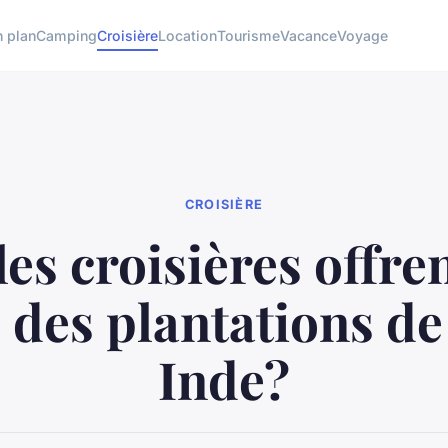
 plan
Camping
Croisière
Location
Tourisme
Vacance
Voyage
CROISIÈRE
es croisières offre
s des plantations de
Inde?