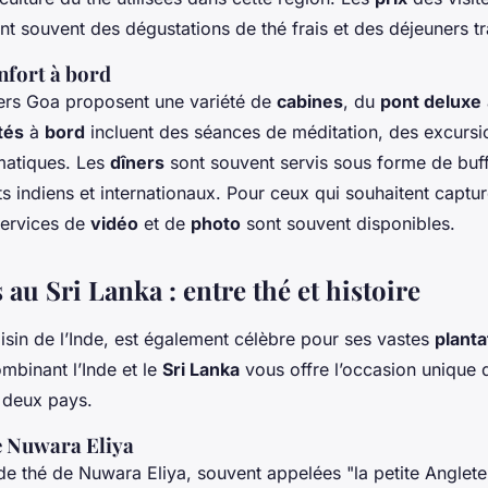
ent souvent des dégustations de thé frais et des déjeuners tr
onfort à bord
vers Goa proposent une variété de
cabines
, du
pont deluxe
tés
à
bord
incluent des séances de méditation, des excursi
matiques. Les
dîners
sont souvent servis sous forme de buf
ts indiens et internationaux. Pour ceux qui souhaitent captur
services de
vidéo
et de
photo
sont souvent disponibles.
au Sri Lanka : entre thé et histoire
oisin de l’Inde, est également célèbre pour ses vastes
planta
mbinant l’Inde et le
Sri Lanka
vous offre l’occasion unique 
deux pays.
e Nuwara Eliya
de thé de Nuwara Eliya, souvent appelées "la petite Anglete