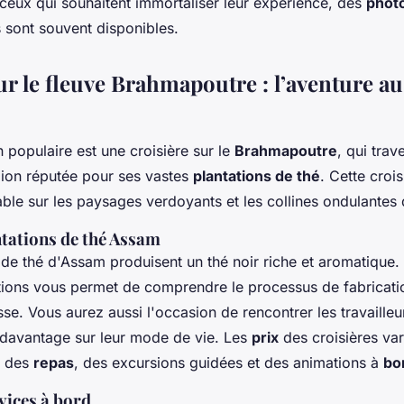
 ceux qui souhaitent immortaliser leur expérience, des
phot
 sont souvent disponibles.
ur le fleuve Brahmapoutre : l’aventure a
 populaire est une croisière sur le
Brahmapoutre
, qui trav
gion réputée pour ses vastes
plantations de thé
. Cette croi
le sur les paysages verdoyants et les collines ondulantes 
ntations de thé Assam
de thé d'Assam produisent un thé noir riche et aromatique.
tions vous permet de comprendre le processus de fabricatio
tasse. Vous aurez aussi l'occasion de rencontrer les travailleu
davantage sur leur mode de vie. Les
prix
des croisières var
t des
repas
, des excursions guidées et des animations à
bo
vices à bord