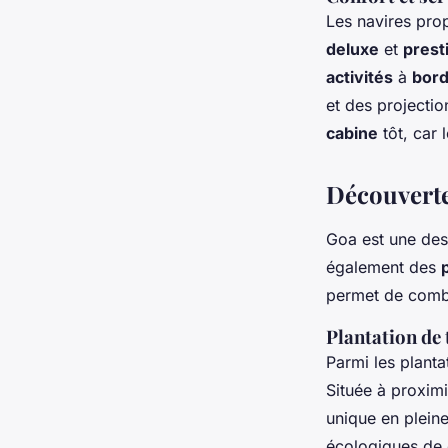
Les navires pro
deluxe
et
prest
activités
à
bor
et des projecti
cabine
tôt, car 
Découverte
Goa est une des
également des
permet de combi
Plantation de 
Parmi les planta
Située à proximi
unique en plein
écologiques de c