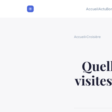
Accueil
Actu
Bon
Accueil
›
Croisière
Quell
visite