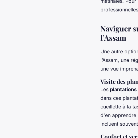
matinales. Pour
professionnelles
Naviguer s
l’Assam
Une autre option
l’Assam, une ré
une vue imprenab
Visite des pla
Les
plantations
dans ces planta
cueillette à la 
d'en apprendre 
incluent souven
Confort et ser