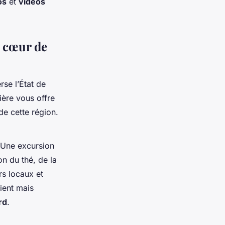
os
et
vidéos
u cœur de
erse l’État de
sière vous offre
de cette région.
 Une excursion
n du thé, de la
rs locaux et
ient mais
rd
.