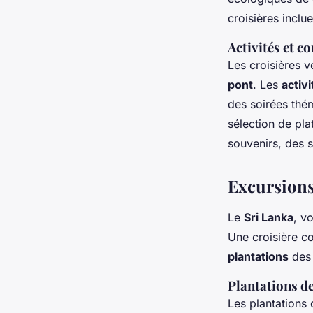
croisières inclu
Activités et c
Les croisières 
pont
. Les
activi
des soirées thé
sélection de pla
souvenirs, des 
Excursions 
Le
Sri Lanka
, v
Une croisière co
plantations
des 
Plantations d
Les plantations 