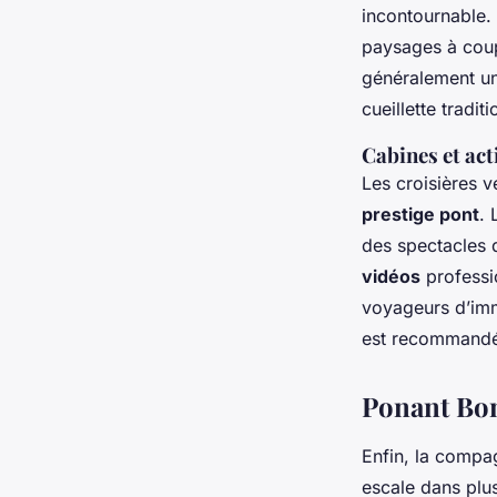
incontournable. 
paysages à coup
généralement un
cueillette tradit
Cabines et act
Les croisières v
prestige pont
.
des spectacles d
vidéos
professi
voyageurs d’imm
est recommandé,
Ponant Bon
Enfin, la compag
escale dans plus