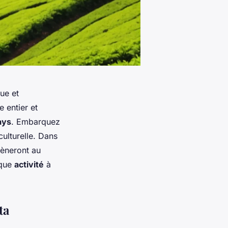
ue et
 entier et
ays
. Embarquez
culturelle. Dans
mèneront au
que
activité
à
ta