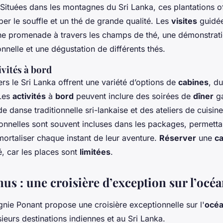
Situées dans les montagnes du Sri Lanka, ces plantations o
er le souffle et un thé de grande qualité. Les
visites
guidée
e promenade à travers les champs de thé, une démonstrati
ionnelle et une dégustation de différents thés.
ivités à bord
ers le Sri Lanka offrent une variété d’options de
cabines
, d
 Les
activités
à
bord
peuvent inclure des soirées de
dîner
ga
e danse traditionnelle sri-lankaise et des ateliers de cuisin
onnelles sont souvent incluses dans les packages, permetta
ortaliser chaque instant de leur aventure.
Réserver
une
c
 car les places sont
limitées
.
us : une croisière d’exception sur l’océ
nie Ponant propose une croisière exceptionnelle sur l'
océa
ieurs destinations indiennes et au Sri Lanka.