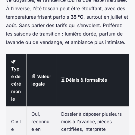
verdoyantes, et l’affluence touristique reste maîtrisée.
À l’inverse, l’été toscan peut être étouffant, avec des
températures frisant parfois
35 °C
, surtout en juillet et
août. Sans parler des tarifs qui s’envolent. Préférez
les saisons de transition : lumière dorée, parfum de
lavande ou de vendange, et ambiance plus intimiste.
🌿
Typ
e de
📄 Valeur
⏳ Délais & formalités
céré
légale
mon
ie
Oui,
Dossier à déposer plusieurs
Civil
reconnu
mois à l’avance, pièces
e
e en
certifiées, interprète