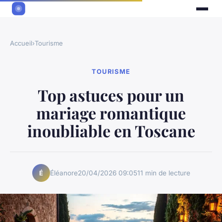
Accueil
›
Tourisme
TOURISME
Top astuces pour un
mariage romantique
inoubliable en Toscane
Éléanore
20/04/2026 09:05
11 min de lecture
É