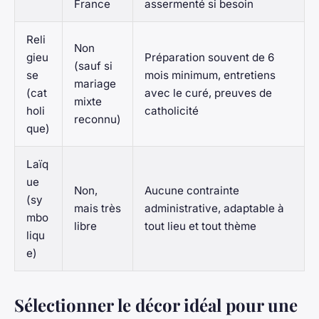
France
assermenté si besoin
Reli
Non
gieu
Préparation souvent de 6
(sauf si
se
mois minimum, entretiens
mariage
(cat
avec le curé, preuves de
mixte
holi
catholicité
reconnu)
que)
Laïq
ue
Non,
Aucune contrainte
(sy
mais très
administrative, adaptable à
mbo
libre
tout lieu et tout thème
liqu
e)
Sélectionner le décor idéal pour une