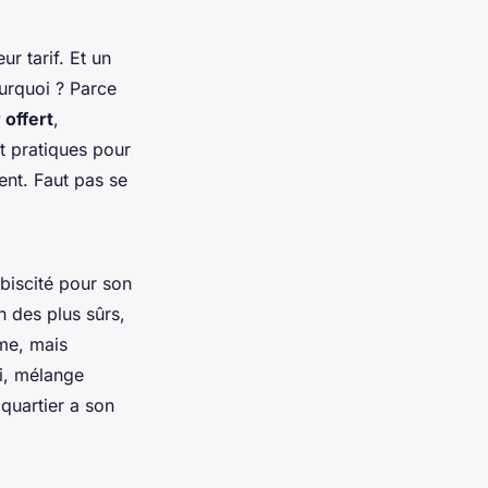
r tarif. Et un
ourquoi ? Parce
 offert
,
t pratiques pour
ent. Faut pas se
biscité pour son
n des plus sûrs,
rme, mais
ui, mélange
 quartier a son