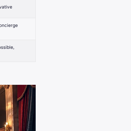
ivative
concierge
ssible,