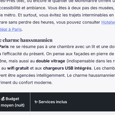
s-Prés (6e), ou encore le quartier de Montmartre offrent un
ccessibilité et ambiance. Vous êtes à deux pas des musées,
de métro. Et surtout, vous évitez les trajets interminables en
e rare sans perdre des heures, vous pouvez consulter
Hotelw
déal à Paris
.
 le charme haussmannien
Paris
ne se résume pas à une chambre avec un lit et une douc
 l’efficacité du présent. On pense aux façades en pierre de t
êne, mais aussi au
double vitrage
(indispensable dans les r
, au
wifi gratuit
et aux
chargeurs USB intégrés
. Les chamb
vent être agencées intelligemment. Le charme haussmannien,
riment du confort moderne.
💰 Budget
✨ Services inclus
moyen (nuit)