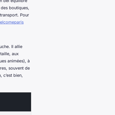
 bel équilibre
 des boutiques,
 transport. Pour
elcomeparis
he. Il allie
aille, aux
ues animées), à
res, souvent de
 c’est bien,