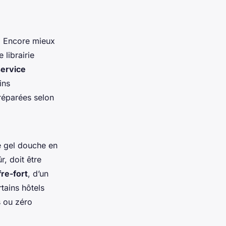
e. Encore mieux
 librairie
service
ins
réparées selon
de gel douche en
r, doit être
fre-fort
, d’un
tains hôtels
s ou zéro