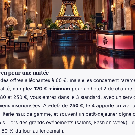
en pour une nuitée
des offres alléchantes à 60 €, mais elles concernent rareme
éalité, comptez
120 € minimum
pour un hôtel 2 de charme 
180 et 250 €, vous entrez dans le 3
standard, avec un servic
ieux insonorisées. Au-delà de
250 €
, le 4
apporte un vrai p
, literie haut de gamme, et souvent un petit-déjeuner digne 
ois : lors des grands événements (salons, Fashion Week), le
 50 % du jour au lendemain.