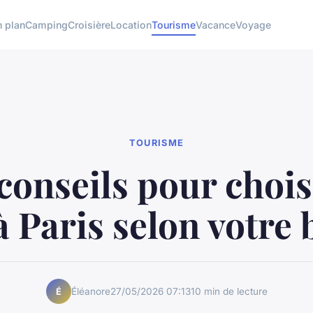
 plan
Camping
Croisière
Location
Tourisme
Vacance
Voyage
TOURISME
conseils pour chois
à Paris selon votre
Éléanore
27/05/2026 07:13
10 min de lecture
É